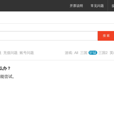
开票说明
常见问题
题
充值问题
账号问题
游戏:
All
三国
轩辕
三国2
英
怎么办？
功能尝试。