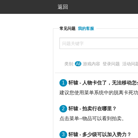
返回
常见问题
我的客服
类别:
All
游戏内容
登录问题
活动问
1
轩辕 - 人物卡住了，无法移动
建议您使用菜单系统中的脱离卡死
2
轩辕 - 拍卖行在哪里？
点击菜单--物品可以看到拍卖。
3
轩辕 - 多少级可以加入势力？