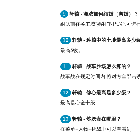
9
轩辕 - 游戏如何结婚（离婚）？
组队前往各主城"婚礼"NPC处,可
10
轩辕 - 种植中的土地最高多少
最高5级。
11
轩辕 - 战车胜场怎么算的？
战车战在规定时间内,将对方全部击
12
轩辕 - 修心最高是多少级？
最高是心金十级。
13
轩辕 - 炼妖壶在哪里？
在菜单--人物--挑战中可以查看到。